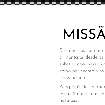
MISS
Sentimo-nos com um i
alimentares desde os 
substituindo ingredie
como por exemplo os c
convencionais.
A experiência em qu
evolução do conhecim
natureza.