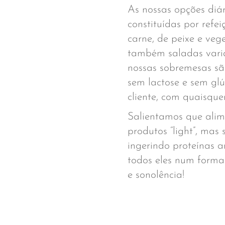
As nossas opções diá
constituídas por refe
carne, de peixe e ve
também saladas vari
nossas sobremesas sã
sem lactose e sem glú
cliente, com quaisquer
Salientamos que alim
produtos “light”, ma
ingerindo proteínas 
todos eles num format
e sonolência!