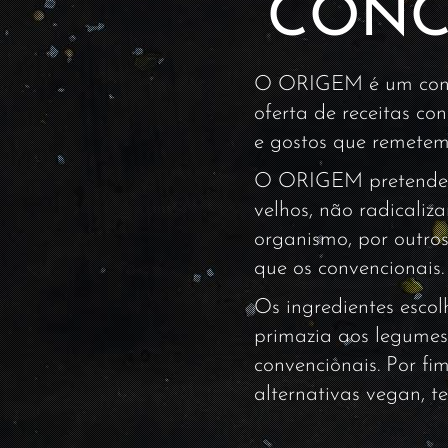
CONC
O ORIGEM é um concei
oferta de receitas co
e gostos que remetem 
O ORIGEM pretende m
velhos, não radicaliz
organismo, por outro
que os convencionais.
Os ingredientes esco
primazia aos legumes 
convencionais. Por fi
alternativas vegan, t