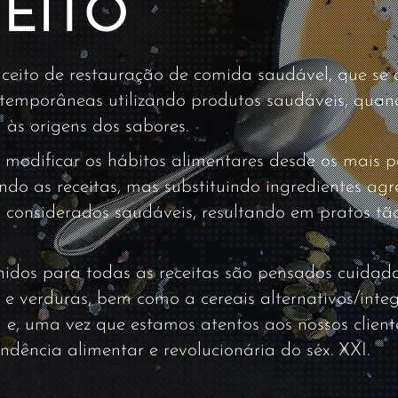
EITO
to de restauração de comida saudável, que se d
ntemporâneas utilizando produtos saudáveis, quand
às origens dos sabores.
odificar os hábitos alimentares desde os mais 
ando as receitas, mas substituindo ingredientes agr
s considerados saudáveis, resultando em pratos tã
lhidos para todas as receitas são pensados cuida
e verduras, bem como a cereais alternativos/integ
m e, uma vez que estamos atentos aos nossos client
endência alimentar e revolucionária do séx. XXI.