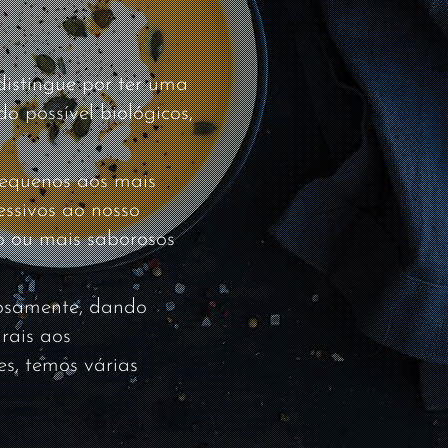
istingue por ter uma
o possível biológicos,
pequenos aos mais
essivos ao nosso
o ou mais saborosos
dosamente, dando
rais aos
es, temos várias