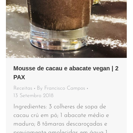
Mousse de cacau e abacate vegan | 2
PAX
Receitas
By
Francisco Campos
13 Setembro 2018
Ingredientes: 3 colheres de sopa de
cacau crú em pó; 1 abacate médio e
maduro; 8 tâmaras descaroçadas e
previamente amolecidas em água 1